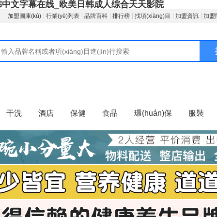
韩中文字幕在线_欧美日韩成人综合天天影院
加盟圖庫(kù)
行業(yè)列表
品牌百科
排行榜
找項(xiàng)目
加盟資訊
加盟問
干洗
酒店
保健
食品
環(huán)保
服裝