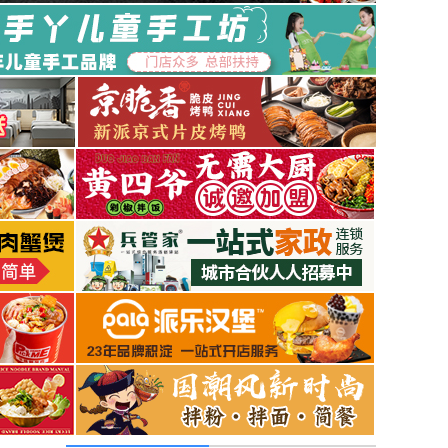
餐飲 | 左四吹稀飯莊·小碗菜誠(chéng)邀加盟
零售 | 尋盒記盲盒誠(chéng)邀加盟
服裝 | 歌米裳品牌女裝誠(chéng)邀加
餐飲 | 八田現(xiàn)熬粥誠(chéng)邀加盟
服裝 | 達(dá)梵天
餐飲 | 談情懷
零售 | 春朦成品誠(chéng)邀加盟
服務(wù) | 凱特琳國(guó)際洗衣連鎖誠(chéng)
邀加盟
餐飲 | 田丸屋日式料理誠(chéng)邀加盟
教育 | 中國(guó)創(chuàng)意科教實(shí)力品牌
服務(wù) |全球智能環(huán)保洗護(hù)，潔凈從
此不同！