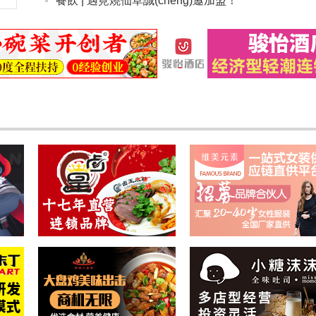
餐飲 | 遇莧燒仙草誠(chéng)邀加盟！