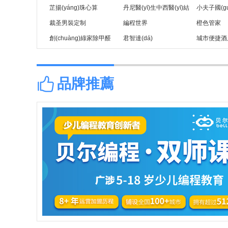
芷揚(yáng)珠心算
丹尼醫(yī)生中西醫(yī)結
小夫子國(gu
裁圣男裝定制
(jié)合診所
編程世界
橙色管家
創(chuàng)綠家除甲醛
君智達(dá)
城市便捷酒
品牌推薦