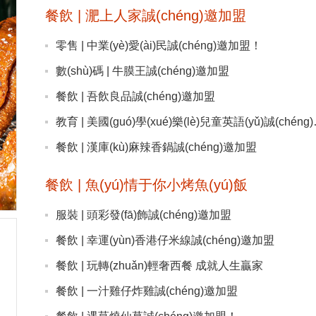
餐飲 | 淝上人家誠(chéng)邀加盟
零售 | 中業(yè)愛(ài)民誠(chéng)邀加盟！
數(shù)碼 | 牛膜王誠(chéng)邀加盟
餐飲 | 吾飲良品誠(chéng)邀加盟
教育 | 美國(gu
餐飲 | 漢庫(kù)麻辣香鍋誠(chéng)邀加盟
餐飲 | 魚(yú)情于你小烤魚(yú)飯
服裝 | 頭彩發(fā)飾誠(chéng)邀加盟
餐飲 | 幸運(yùn)香港仔米線誠(chéng)邀加盟
餐飲 | 玩轉(zhuǎn)輕奢西餐 成就人生贏家
餐飲 | 一汁雞仔炸雞誠(chéng)邀加盟