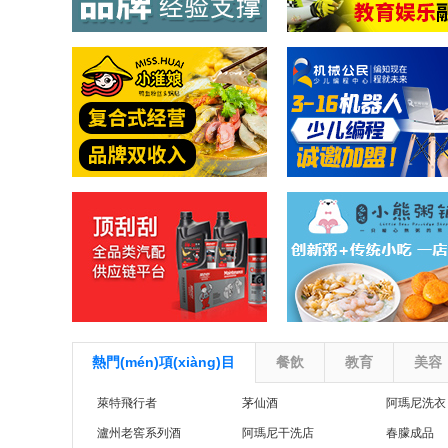
熱門(mén)項(xiàng)目
餐飲
教育
美容
萊特飛行者
茅仙酒
阿瑪尼洗衣
瀘州老窖系列酒
阿瑪尼干洗店
春朦成品