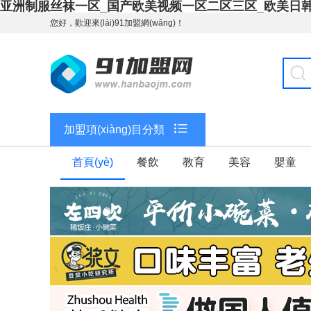
亚洲制服丝袜一区_国产欧美视频一区二区三区_欧美日
您好，歡迎來(lái)91加盟網(wǎng)！
加盟項(xiàng)目分類
首頁(yè)
餐飲
教育
美容
嬰童