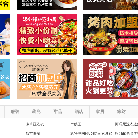
服裝
幼兒
甜品
酒店
家居
家紡
潔希亞洗衣
牛膜王
阿瑪尼洗衣連
彭世修腳
凱特琳國(guó)際洗衣連鎖
藍(lán)色金美