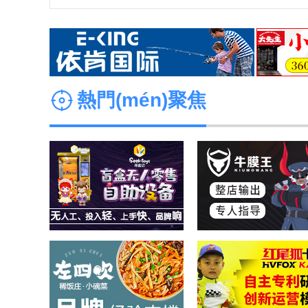
中國(guó)
李 成功加盟了餐飲品牌
新左岸咖啡
中國(guó)
李 成功加盟了保健品牌
足浴
中國(guó)
1 成功加盟了零售品牌
成人情趣用品
中國(guó)
朱 成功加盟了零售品牌
成人情趣用品
熱門(mén)聚焦
中國(guó)
羅 成功加盟了新行業(yè)品牌
蘭舍新風(fēng)系統(tǒng)
安徽省
吳 成功加盟了餐飲品牌
江川右粥鋪