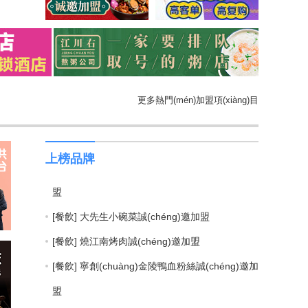
[餐飲] MR.SAMS叫了個(gè)炸雞誠(chéng)邀加
盟
[餐飲] 武漢鵬記熱干面誠(chéng)邀加盟
[服務(wù)] 阿瑪尼洗衣店誠(chéng)邀加盟
更多熱門(mén)加盟項(xiàng)目
[服務(wù)] 阿瑪尼干洗店誠(chéng)邀加盟
[餐飲] 華陽(yáng)串根香火鍋串串誠(chéng)邀加
盟
上榜品牌
[餐飲] 大先生小碗菜誠(chéng)邀加盟
[餐飲] 燒江南烤肉誠(chéng)邀加盟
[餐飲] 寧創(chuàng)金陵鴨血粉絲誠(chéng)邀加
盟
[保健]丹尼醫(yī)生中西醫(yī)結(jié)合診所 誠
(chéng)邀加盟