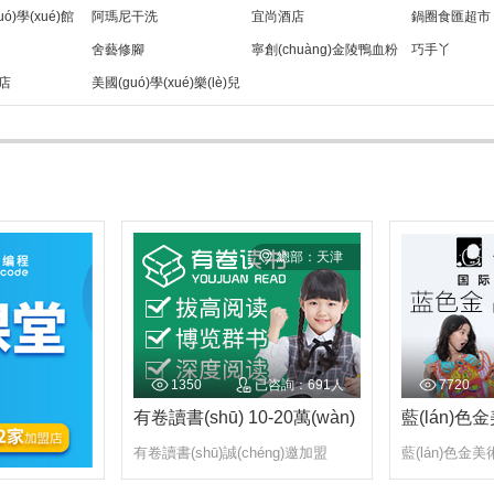
ó)學(xué)館
阿瑪尼干洗
宜尚酒店
鍋圈食匯超市
舍藝修腳
寧創(chuàng)金陵鴨血粉
巧手丫
店
美國(guó)學(xué)樂(lè)兒
絲
童英語(yǔ)
總部：天津
1350
已咨詢：691人
7720
有卷讀書(shū) 10-20萬(wàn)
有卷讀書(shū)誠(chéng)邀加盟