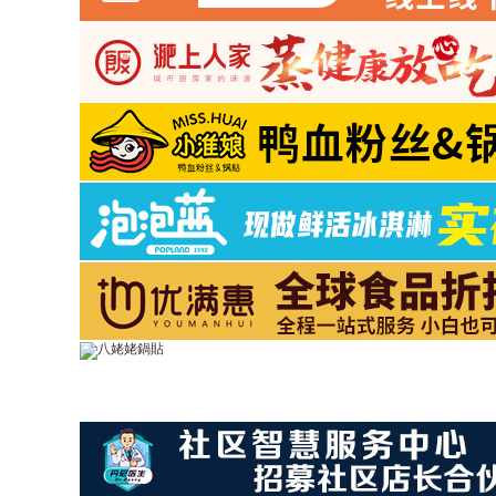
山西省
澤 成功加盟了餐飲品牌
武漢鵬記熱干面