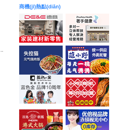
商機(jī)熱點(diǎn)
酒店 | 尚客優(yōu)連鎖酒店誠(chéng)邀加盟
服裝 | 珍妮芬內(nèi)衣誠(chéng)邀加盟！
餐飲 | 整顆檸檬看的到 慢慢維C喝的到
餐飲 | 八姥姥鍋貼誠(chéng)邀加盟！
幼兒 | 藝術(shù)素質(zhì)教育風(fēng)潮帶來
ó)學(xué)樂(lè)兒童英語(yǔ)誠(chéng)邀加盟
(lái)新商機(jī)
餐飲 | 小淮娘鴨血粉絲誠(chéng)邀加盟
[火鍋] 百鳥(niǎo)朝鳳誠(chéng)邀加盟
[服務(wù)] 阿瑪尼洗衣連鎖誠(chéng)邀加盟
[教育]貝爾安親 誠(chéng)邀加盟
[餐飲] 漿文小吃研究所誠(chéng)邀加盟
[餐飲] 七十七路南昌拌粉誠(chéng)邀加盟