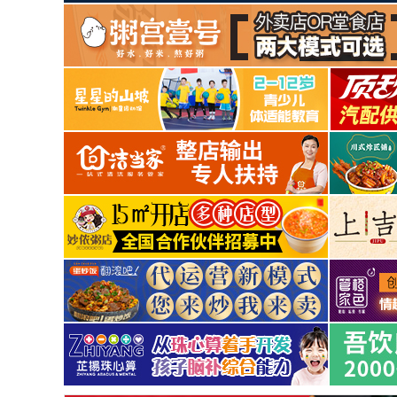
山西省
澤 成功加盟了教育品牌
卿與傾城
浙江省
胡 成功加盟了餐飲品牌
之樂(lè)夫比薩
中國(guó)
胡 成功加盟了零售品牌
成人情趣用品
中國(guó)
李 成功加盟了餐飲品牌
新左岸咖啡
中國(guó)
李 成功加盟了保健品牌
足浴
中國(guó)
1 成功加盟了零售品牌
成人情趣用品
中國(guó)
朱 成功加盟了零售品牌
成人情趣用品
中國(guó)
羅 成功加盟了新行業(yè)品牌
蘭舍新風(fēng)系統(tǒng)
安徽省
吳 成功加盟了餐飲品牌
江川右粥鋪
山西省
澤 成功加盟了餐飲品牌
武漢鵬記熱干面
山西省
澤 成功加盟了教育品牌
卿與傾城