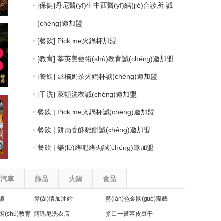
[餐飲] Pick me火鍋杯加盟
[教育] 莘英美藝術(shù)教育誠(chéng)邀加盟
[餐飲] 派橘奶茶火鍋杯誠(chéng)邀加盟
[干洗] 萊頓洗衣誠(chéng)邀加盟
餐飲 | Pick me火鍋杯誠(chéng)邀加盟
餐飲 | 餅局香酥雞餅誠(chéng)邀加盟
餐飲 | 樂(lè)烤吧烤肉誠(chéng)邀加盟
餐飲 | 樂(lè)烤巴誠(chéng)邀加盟
食品 | 優(yōu)滿惠全球食品折扣店誠(chéng)邀
加盟
汽車
飾品
火鍋
食品
餐飲 | 威爺牛雜誠(chéng)邀加盟
鎖
愛(ài)情加油站
藍(lán)色金國(guó)際藝
餐飲 | 鹵王米粉誠(chéng)邀加盟
術(shù)教育
阿瑪尼洗衣店
術(shù)中心
搭口一嘗苕皮豆干