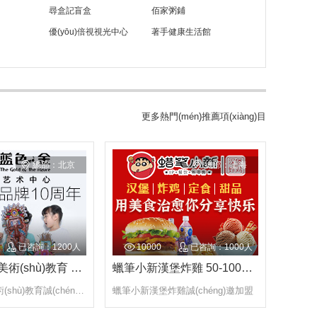
服飾 | 維美元素誠(chéng)邀加盟
尋盒記盲盒
佰家粥鋪
優(yōu)倍視視光中心
著手健康生活館
餐飲 | 湯小鮮與范小滿誠(chéng)邀加盟
新行業(yè) | 創(chuàng)綠家除甲醛誠(chéng)邀
加盟
餐飲 | 湯小鮮與飯小滿誠(chéng)邀加盟
更多熱門(mén)推薦項(xiàng)目
餐飲 | 老狼大盤(pán)雞誠(chéng)邀加盟
餐飲 | 豪渝火鍋誠(chéng)邀加盟
總部：北京
總部：上海
教育 | 編程世界誠(chéng)邀加盟
餐飲 | 尚品宮自助紙上燒烤誠(chéng)邀加盟
食品 | 鍋圈食匯超市 誠(chéng)邀加盟
已咨詢：1200人
10000
已咨詢：1000人
餐飲 | 河馬小粉螺螄粉誠(chéng)邀加盟
藍(lán)色金美術(shù)教育 10-20萬(wàn)
蠟筆小新漢堡炸雞 50-100萬(wàn)
餐飲 | 阿甘鍋盔誠(chéng)邀加盟
藍(lán)色金美術(shù)教育誠(chéng)邀加盟
蠟筆小新漢堡炸雞誠(chéng)邀加盟
教育 | 萊特飛行者誠(chéng)邀加盟！